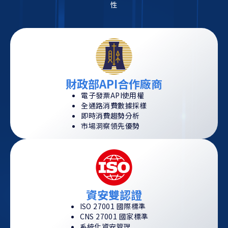
性
據。
對
廣
告、
折
扣、
財政部API合作廠商
行
銷
電子發票API使用權
全通路消費數據採樣
效
即時消費趨勢分析
益
市場洞察領先優勢
即
時
評
估，
做
資安雙認證
出
CP
ISO 27001 國際標準
CNS 27001 國家標準
值
系統化資安管理