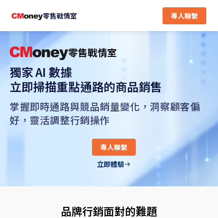
零
專人聯繫
零售戰情室
售
戰
情
零售戰情室
室
為
獨家 AI 數據
您
立即掃描重點通路的商品銷售
解
決
掌握即時通路與競品銷量變化，洞察顧客偏
競
好，靈活調整行銷操作
品
銷
售
專人聯繫
變
立即體驗
化
排
行
將
品牌行銷面對的難題
自