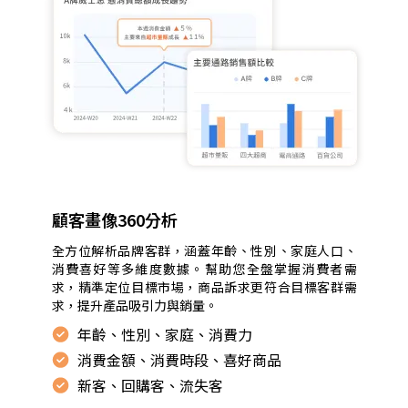
券，
以
真
實
消
費
行
為
剖
析
顧客畫像360分析
顧
全方位解析品牌客群，涵蓋年齡、性別、家庭人口、
客
消費喜好等多維度數據。幫助您全盤掌握消費者需
畫
求，精準定位目標市場，商品訴求更符合目標客群需
像，
求，提升產品吸引力與銷量。
回
年齡、性別、家庭、消費力
測
消費金額、消費時段、喜好商品
找
新客、回購客、流失客
出