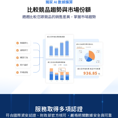
獨家 AI 數據擴算
鎖
比較競品趨勢與市場份額
定
重
週週比較您跟競品的銷售差異，掌握市場趨勢
點
通
路，
品
牌
也
能
取
得
商
品
即
時
銷
服務取得多項認證
售
符合國際資安認證、財政部官方核可，嚴格把關數據安全與可靠
數