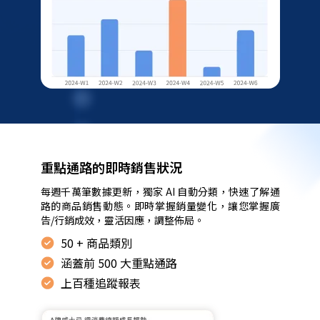
判
斷
顧
客
慣
性
針
對
購
買
重點通路的即時銷售狀況
您
每週千萬筆數據更新，獨家 AI 自動分類，快速了解通
商
路的商品銷售動態。即時掌握銷量變化，讓您掌握廣
品
告/行銷成效，靈活因應，調整佈局。
的
50 + 商品類別
顧
涵蓋前 500 大重點通路
客，
不
上百種追蹤報表
需
問