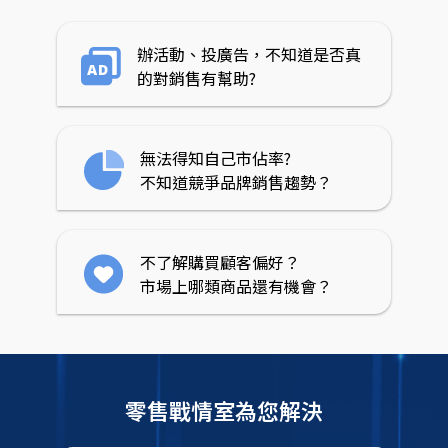
己
和
辦活動、投廣告，不知道是否真
主
的對銷售有幫助?
要
競
品
無法得知自己市佔率?
加
不知道競爭品牌銷售趨勢？
入
報
表，
即
不了解購買顧客偏好？
時
市場上哪類商品還有機會？
掌
握
雙
方
銷
零售戰情室為您解決
量、