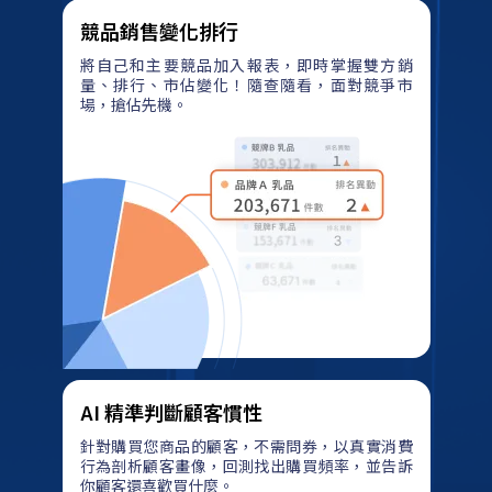
排
競品銷售變化排行
行、
市
將自己和主要競品加入報表，即時掌握雙方銷
佔
量、排行、市佔變化！隨查隨看，面對競爭市
場，搶佔先機。
變
化！
隨
查
隨
看，
面
對
競
爭
市
場，
AI 精準判斷顧客慣性
搶
針對購買您商品的顧客，不需問券，以真實消費
佔
行為剖析顧客畫像，回測找出購買頻率，並告訴
先
你顧客還喜歡買什麼。