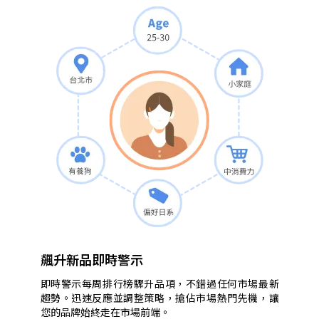
購
買
頻
率，
並
告
訴
你
顧
客
還
喜
歡
買
什
飆升新品即時警示
麼。
即時警示每周排行榜驟升品項，不錯過任何市場最新
趨勢。迅速反應並調整策略，搶佔市場熱門先機，讓
您的品牌始終走在市場前端。