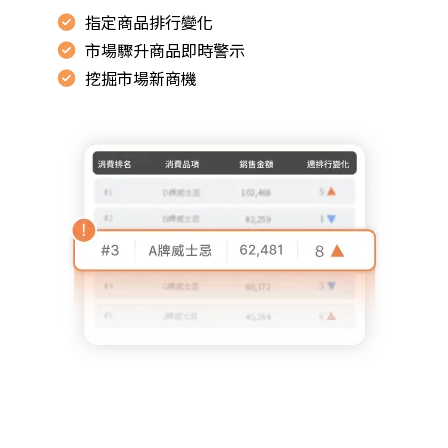
指定商品排行變化
市場驟升商品即時警示
挖掘市場新商機
通
路
銷
售
數
據
即
時
取
得